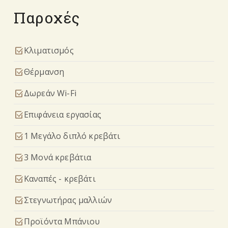
Παροχές
select_check_box
Κλιματισμός
select_check_box
Θέρμανση
select_check_box
Δωρεάν Wi-Fi
select_check_box
Επιφάνεια εργασίας
select_check_box
1 Μεγάλο διπλό κρεβάτι
select_check_box
3 Μονά κρεβάτια
select_check_box
Καναπές - κρεβάτι
select_check_box
Στεγνωτήρας μαλλιών
select_check_box
Προϊόντα Μπάνιου