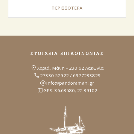
ΠΕΡΙΣΣΌΤΕΡΑ
ΣΤΟΙΧΕΙΑ EΠΙΚΟΙΝΩΝΙΑΣ
location_on
Χαριά, Μάνη - 230 62 Λακωνία
call
27330 52922
/
6977233829
alternate_email
info@pandoramani.gr
map
GPS:
36.63580, 22.39102