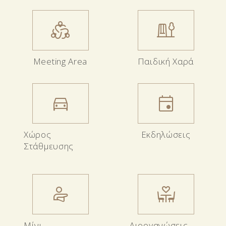
diversity_2
playground
Meeting Αrea
Παιδική Χαρά
directions_car
event
Χώρος
Εκδηλώσεις
Στάθμευσης
physical_therapy
dine_heart
Μίνι
Διοργανώσεις