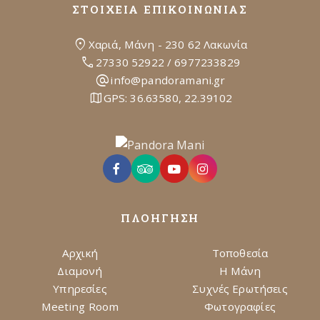
ΣΤΟΙΧΕΙΑ EΠΙΚΟΙΝΩΝΙΑΣ
location_on
Χαριά, Μάνη - 230 62 Λακωνία
call
27330 52922
/
6977233829
alternate_email
info@pandoramani.gr
map
GPS:
36.63580, 22.39102
ΠΛΟΗΓΗΣΗ
Αρχική
Τοποθεσία
Διαμονή
Η Μάνη
Υπηρεσίες
Συχνές Ερωτήσεις
Meeting Room
Φωτογραφίες