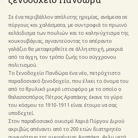
Σε ένα περιβάλλον απόλυτης ηρεμίας, ανάμεσα σε
πύργους και χαλάσματα, με συντροφιά το πρωινό
κελάιδισμα των πουλιών και το καληνύχτισμα της
κουκουβάγιας, αγναντεύοντας το απέραντο
γαλάζιο θα μεταφερθείτε σε άλλη εποχή, μακριά
από τα άγχη, τον τρόπο ζωής του σύγχρονου
πολιτισμού.
Tο ξενοδοχείο Πανδώρα ένα νέο, πετρόχτιστο
παραδοσιακό ξενοδοχείο, που έλκει το όνομα του
από το θρυλικό μικρό ιστιοφόρο με το οποίο ο
θαλασσοπόρος Πέτρος Αραπάκης έκανε το γύρο
του κόσμου το 1910-1911 είναι έτοιμο να σας
υποδεχτεί.
Στον παραδοσιακό οικισμό Χαριά Πύργου Διρού
ακριβώς απέναντι από το 200 ετών διατηρητέο
συγκρότημα της οικογένειας Αραπάκη, 4χλμ μετά