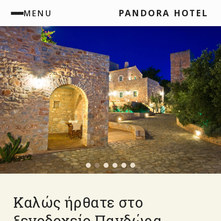
PANDORA HOTEL
MENU
Καλώς ήρθατε στο
ξενοδοχείο Πανδώρα